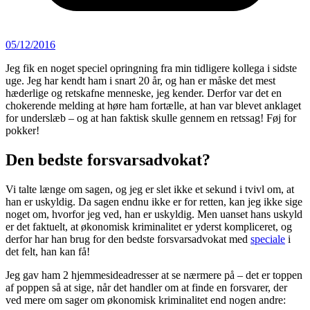
05/12/2016
Jeg fik en noget speciel opringning fra min tidligere kollega i sidste
uge. Jeg har kendt ham i snart 20 år, og han er måske det mest
hæderlige og retskafne menneske, jeg kender. Derfor var det en
chokerende melding at høre ham fortælle, at han var blevet anklaget
for underslæb – og at han faktisk skulle gennem en retssag! Føj for
pokker!
Den bedste forsvarsadvokat?
Vi talte længe om sagen, og jeg er slet ikke et sekund i tvivl om, at
han er uskyldig. Da sagen endnu ikke er for retten, kan jeg ikke sige
noget om, hvorfor jeg ved, han er uskyldig. Men uanset hans uskyld
er det faktuelt, at økonomisk kriminalitet er yderst kompliceret, og
derfor har han brug for den bedste forsvarsadvokat med
speciale
i
det felt, han kan få!
Jeg gav ham 2 hjemmesideadresser at se nærmere på – det er toppen
af poppen så at sige, når det handler om at finde en forsvarer, der
ved mere om sager om økonomisk kriminalitet end nogen andre: