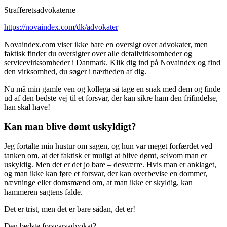
Strafferetsadvokaterne
https://novaindex.com/dk/advokater
Novaindex.com viser ikke bare en oversigt over advokater, men
faktisk finder du oversigter over alle detailvirksomheder og
servicevirksomheder i Danmark. Klik dig ind på Novaindex og find
den virksomhed, du søger i nærheden af dig.
Nu må min gamle ven og kollega så tage en snak med dem og finde
ud af den bedste vej til et forsvar, der kan sikre ham den frifindelse,
han skal have!
Kan man blive dømt uskyldigt?
Jeg fortalte min hustur om sagen, og hun var meget forfærdet ved
tanken om, at det faktisk er muligt at blive dømt, selvom man er
uskyldig. Men det er det jo bare – desværre. Hvis man er anklaget,
og man ikke kan føre et forsvar, der kan overbevise en dommer,
nævninge eller domsmænd om, at man ikke er skyldig, kan
hammeren sagtens falde.
Det er trist, men det er bare sådan, det er!
Den bedste forsvarsadvokat?