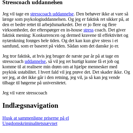
Stresscoach uddannelsen
Jeg vil tage en
stresscoach uddannelse
. Den behøver ikke at vare så
længe som psykologiuddannelsen. Og jeg er faktisk ret sikker på, at
den er bedre rettet til arbejdsmarkedet. Der er jo flere og flere
virksomheder, der efterspørger en in-house
stress
coach. Det giver
faktisk mening: Konkurrencen og dermed kravene til effektivitet og
nytænkning forøges hele tiden. Og det kan kun give stress i et
samfund, som er baseret på viden. Sådan som det danske jo er.
Jeg tror faktisk, at hvis jeg bruger de næste par år på at tage en
stresscoach
uddannelse
, så vil jeg ret hurtigt kunne få et job og
komme til at realisere min drøm om at hjælpe mennesker med
psykisk ustabilitet. I hvert fald vil jeg prøve det. Det skader ikke. Og
ser jeg, at det ikke går i den retning, jeg vil, ja så kan jeg vende
tilbage til bøgerne på universitetet.
Jeg vil være stresscoach
Indlægsnavigation
Husk at sammenligne priserne på el
Ungdomskriminalitetsnævnet