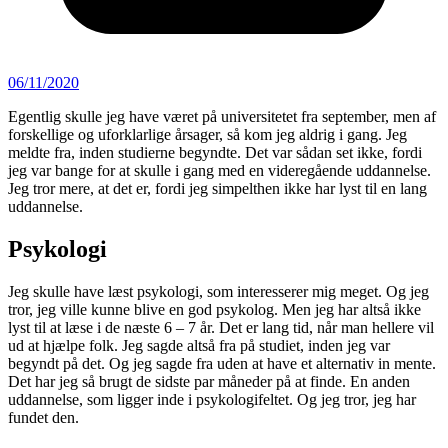
06/11/2020
Egentlig skulle jeg have været på universitetet fra september, men af
forskellige og uforklarlige årsager, så kom jeg aldrig i gang. Jeg
meldte fra, inden studierne begyndte. Det var sådan set ikke, fordi
jeg var bange for at skulle i gang med en videregående uddannelse.
Jeg tror mere, at det er, fordi jeg simpelthen ikke har lyst til en lang
uddannelse.
Psykologi
Jeg skulle have læst psykologi, som interesserer mig meget. Og jeg
tror, jeg ville kunne blive en god psykolog. Men jeg har altså ikke
lyst til at læse i de næste 6 – 7 år. Det er lang tid, når man hellere vil
ud at hjælpe folk. Jeg sagde altså fra på studiet, inden jeg var
begyndt på det. Og jeg sagde fra uden at have et alternativ in mente.
Det har jeg så brugt de sidste par måneder på at finde. En anden
uddannelse, som ligger inde i psykologifeltet. Og jeg tror, jeg har
fundet den.