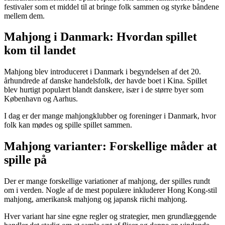
festivaler som et middel til at bringe folk sammen og styrke båndene
mellem dem.
Mahjong i Danmark: Hvordan spillet
kom til landet
Mahjong blev introduceret i Danmark i begyndelsen af det 20.
århundrede af danske handelsfolk, der havde boet i Kina. Spillet
blev hurtigt populært blandt danskere, især i de større byer som
København og Aarhus.
I dag er der mange mahjongklubber og foreninger i Danmark, hvor
folk kan mødes og spille spillet sammen.
Mahjong varianter: Forskellige måder at
spille på
Der er mange forskellige variationer af mahjong, der spilles rundt
om i verden. Nogle af de mest populære inkluderer Hong Kong-stil
mahjong, amerikansk mahjong og japansk riichi mahjong.
Hver variant har sine egne regler og strategier, men grundlæggende