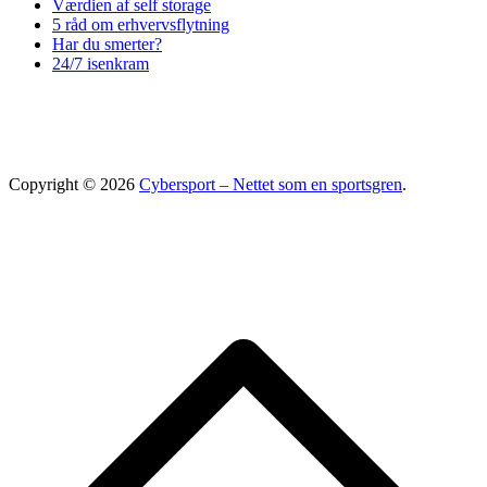
Værdien af self storage
5 råd om erhvervsflytning
Har du smerter?
24/7 isenkram
Copyright © 2026
Cybersport – Nettet som en sportsgren
.