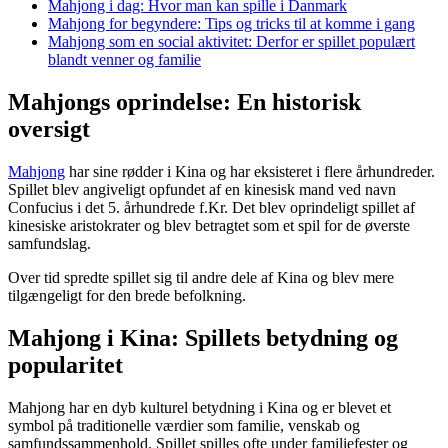
Mahjong i dag: Hvor man kan spille i Danmark
Mahjong for begyndere: Tips og tricks til at komme i gang
Mahjong som en social aktivitet: Derfor er spillet populært
blandt venner og familie
Mahjongs oprindelse: En historisk
oversigt
Mahjong
har sine rødder i Kina og har eksisteret i flere århundreder.
Spillet blev angiveligt opfundet af en kinesisk mand ved navn
Confucius i det 5. århundrede f.Kr. Det blev oprindeligt spillet af
kinesiske aristokrater og blev betragtet som et spil for de øverste
samfundslag.
Over tid spredte spillet sig til andre dele af Kina og blev mere
tilgængeligt for den brede befolkning.
Mahjong i Kina: Spillets betydning og
popularitet
Mahjong har en dyb kulturel betydning i Kina og er blevet et
symbol på traditionelle værdier som familie, venskab og
samfundssammenhold. Spillet spilles ofte under familiefester og