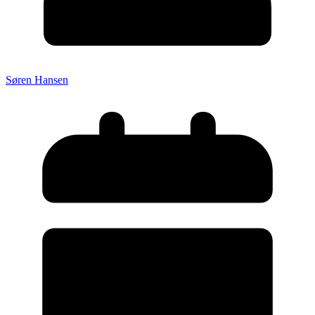
Søren Hansen