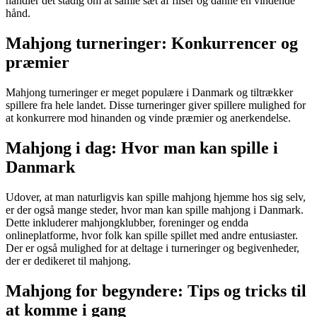
handler det stadig om at samle sæt af fliser og danne en vindende
hånd.
Mahjong turneringer: Konkurrencer og
præmier
Mahjong turneringer er meget populære i Danmark og tiltrækker
spillere fra hele landet. Disse turneringer giver spillere mulighed for
at konkurrere mod hinanden og vinde præmier og anerkendelse.
Mahjong i dag: Hvor man kan spille i
Danmark
Udover, at man naturligvis kan spille mahjong hjemme hos sig selv,
er der også mange steder, hvor man kan spille mahjong i Danmark.
Dette inkluderer mahjongklubber, foreninger og endda
onlineplatforme, hvor folk kan spille spillet med andre entusiaster.
Der er også mulighed for at deltage i turneringer og begivenheder,
der er dedikeret til mahjong.
Mahjong for begyndere: Tips og tricks til
at komme i gang