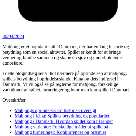
30/04/2024
Mahjong er et populært spil i Danmark, der har en lang historie og
betydning som en social aktivitet. Spillet er kendt for at bringe
venner og familie sammen og skabe en sjov og underholdende
atmosfære.
I dette blogindlæg ser vi lidt nærmere på oprindelsen af mahjong,
spillets betydning i oprindelseslandet Kina og dets indførsel i
Danmark. Vi vil også se på reglerne for mahjong, forskellige
variationer af spillet, turneringer og hvor man kan spille i Danmark.
Overskrifter
Mahjongs oprindelse: En historisk oversigt
Mahjong i Kina: Spillets betydning og popularitet
Mahjong i Danmark: Hvordan spillet kom til landet
Mahjong varianter: Forskellige måder at spille på
Mahjong turneringer: Konkurrencer og præmier